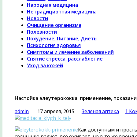
Народная медицина
Нетрадиционная медицина
Новости
Очищение организма
Полезности
Похудение, Питание, Диеты
Психология здоровья
Симптомы и лечение заболеваний
Снятие стресса, расслабление
Уход за кожей
Настойка элеутерококка: применение, показани
admin
17 апреля, 2015
Зеленая аптека
1 Ко
Как доступным и просты
солнышко радует, все оживает, но в то же время