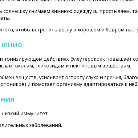
сь солнышку снимаем зимнюю одежду и…простываем, та
еть.
итета, чтобы встретить весну в хорошем и бодром наст
енение
м и тонизирующем действиях. Элеутерококк повышает с
лам, смолам, гликозидам и пектиновым веществам.
бмен веществ, усиливает остроту слуха и зрения, благ
ипотоников) и помогает организму адаптироваться к н
ания
, низкий иммунитет.
длительных заболеваний.