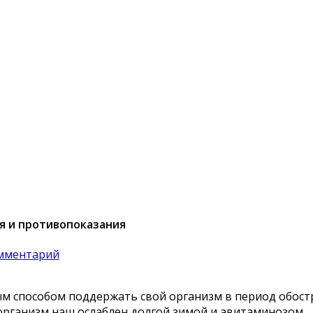
я и противопоказания
мментарий
м способом поддержать свой организм в период обостр
 организм наш ослаблен долгой зимой и авитаминозом.