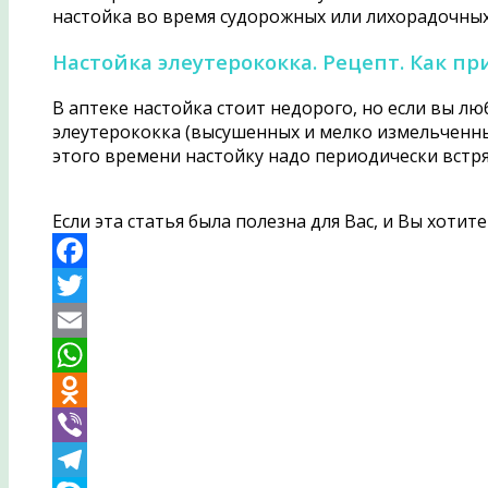
настойка во время судорожных или лихорадочных
Настойка элеутерококка. Рецепт. Как п
В аптеке настойка стоит недорого, но если вы лю
элеутерококка (высушенных и мелко измельченных
этого времени настойку надо периодически встря
Если эта статья была полезна для Вас, и Вы хоти
Facebook
Twitter
Email
WhatsApp
Odnoklassniki
Viber