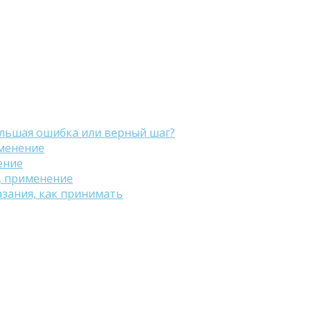
льшая ошибка или верный шаг?
именение
ение
, применение
азания, как принимать