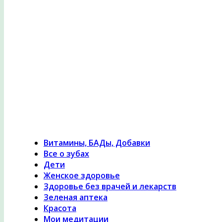
Психология здоровья, женское здоровье, похуде
лечение травами, гомеопатия
Витамины, БАДы, Добавки
Все о зубах
Дети
Женское здоровье
Здоровье без врачей и лекарств
Зеленая аптека
Красота
Мои медитации