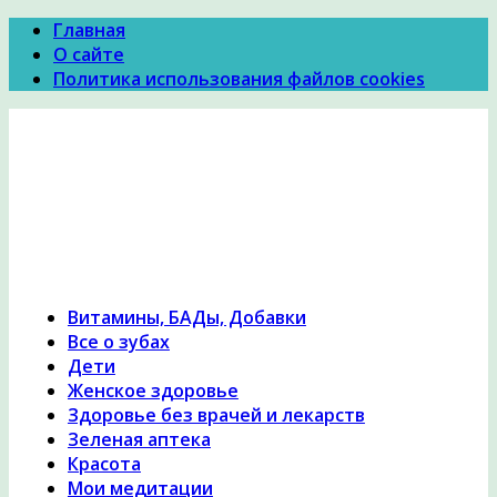
Главная
О сайте
Политика использования файлов cookies
Психология Здоровья
Психология здоровья, женское здоровье,
похудение, правильное питание и диеты,
причины и симптомы заболеваний, народная
медицина, исцеление, лечение травами,
гомеопатия
Витамины, БАДы, Добавки
Все о зубах
Дети
Женское здоровье
Здоровье без врачей и лекарств
Зеленая аптека
Красота
Мои медитации