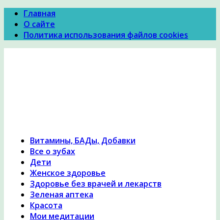
Главная
О сайте
Политика использования файлов cookies
Психология Здоровья
Психология здоровья, женское здоровье,
похудение, правильное питание и диеты,
причины и симптомы заболеваний, народная
медицина, исцеление, лечение травами,
гомеопатия
Витамины, БАДы, Добавки
Все о зубах
Дети
Женское здоровье
Здоровье без врачей и лекарств
Зеленая аптека
Красота
Мои медитации