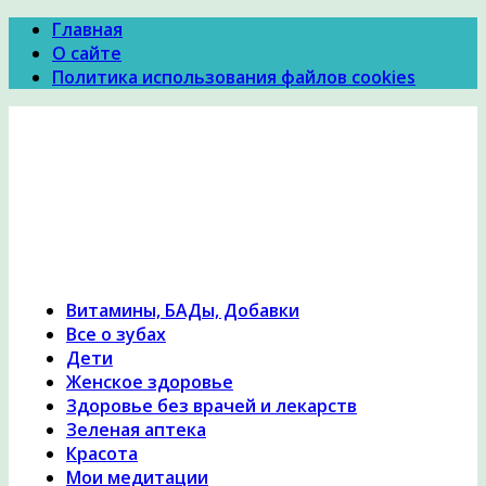
Главная
О сайте
Политика использования файлов cookies
Психология Здоровья
Психология здоровья, женское здоровье,
похудение, правильное питание и диеты,
причины и симптомы заболеваний, народная
медицина, исцеление, лечение травами,
гомеопатия
Витамины, БАДы, Добавки
Все о зубах
Дети
Женское здоровье
Здоровье без врачей и лекарств
Зеленая аптека
Красота
Мои медитации