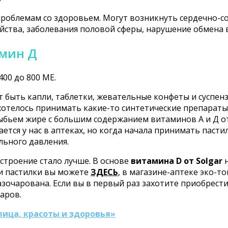
роблемам со здоровьем. Могут возникнуть сердечно-со
ства, заболевания половой сферы, нарушение обмена 
амин Д
00 до 800 МЕ.
 быть капли, таблетки, жевательные конфеты и суспенз
хотелось принимать какие-то синтетические препараты,
ыбьем жире с большим содержанием витаминов А и Д от 
тся у нас в аптеках, но когда начала принимать пастил
льного давления.
астроение стало лучше. В основе
витамина D от Solgar
н
и пастилки вы можете
ЗДЕСЬ
, в магазине-аптеке эко-т
зочарована. Если вы в первый раз захотите приобрести 
ларов.
лица, красоты и здоровья»