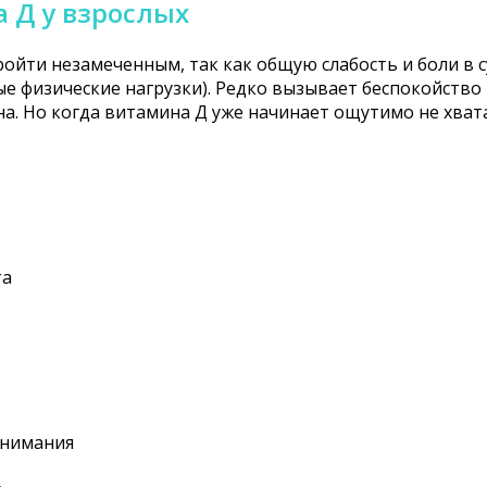
 Д у взрослых
йти незамеченным, так как общую слабость и боли в с
е физические нагрузки). Редко вызывает беспокойство
на. Но когда витамина Д уже начинает ощутимо не хва
та
внимания
в