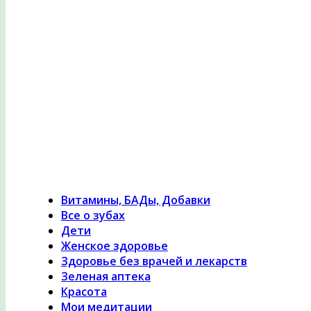
Психология здоровья, женское здоровье, похуде
лечение травами, гомеопатия
Витамины, БАДы, Добавки
Все о зубах
Дети
Женское здоровье
Здоровье без врачей и лекарств
Зеленая аптека
Красота
Мои медитации