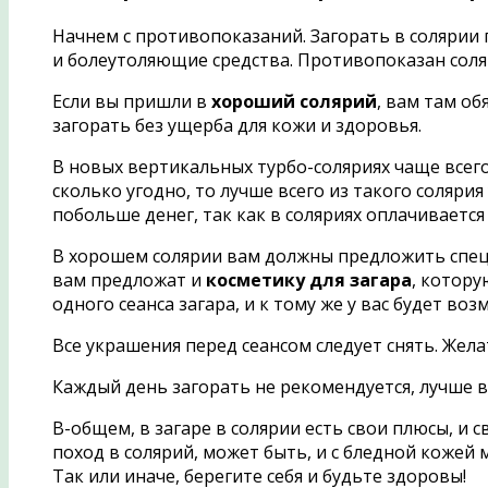
Начнем с противопоказаний. Загорать в соляри
и болеутоляющие средства. Противопоказан соля
Если вы пришли в
хороший солярий
, вам там об
загорать без ущерба для кожи и здоровья.
В новых вертикальных турбо-соляриях чаще всего 
сколько угодно, то лучше всего из такого соляри
побольше денег, так как в соляриях оплачивается
В хорошем солярии вам должны предложить специ
вам предложат и
косметику для загара
, котору
одного сеанса загара, и к тому же у вас будет во
Все украшения перед сеансом следует снять. Жел
Каждый день загорать не рекомендуется, лучше вс
В-общем, в загаре в солярии есть свои плюсы, и
поход в солярий, может быть, и с бледной кожей 
Так или иначе, берегите себя и будьте здоровы!