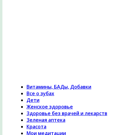
Психология здоровья, женское здоровье, похуде
лечение травами, гомеопатия
Витамины, БАДы, Добавки
Все о зубах
Дети
Женское здоровье
Здоровье без врачей и лекарств
Зеленая аптека
Красота
Мои медитации