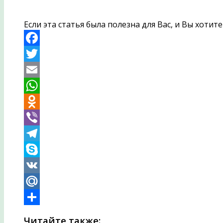
Если эта статья была полезна для Вас, и Вы хоти
Facebook
Twitter
Email
WhatsApp
Odnoklassniki
Viber
Telegram
Skype
VK
Mail.Ru
Отправить
Читайте также: