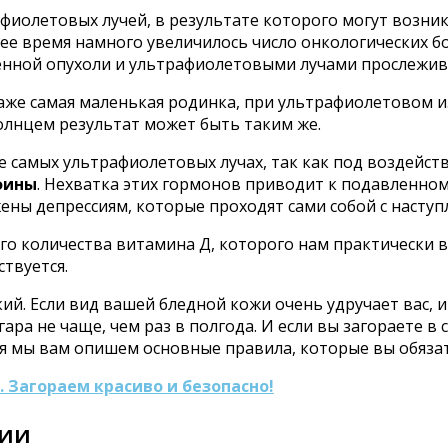
фиолетовых лучей, в результате которого могут возник
нее время намного увеличилось число онкологических бо
енной опухоли и ультрафиолетовыми лучами прослежива
 даже самая маленькая родинка, при ультрафиолетовом 
солнцем результат может быть таким же.
 же самых ультрафиолетовых лучах, так как под воздейс
фины
. Нехватка этих гормонов приводит к подавленном
ены депрессиям, которые проходят сами собой с наступ
го количества витамина Д, которого нам практически в
ствуется.
ий. Если вид вашей бледной кожи очень удручает вас, и
ара не чаще, чем раз в полгода. И если вы загораете в
я мы вам опишем основные правила, которые вы обяза
 Загораем красиво и безопасно!
рии