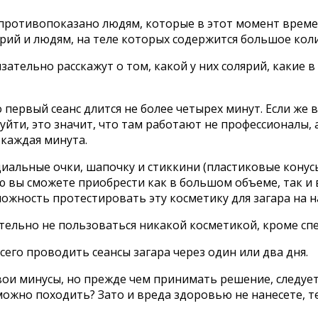
и противопоказано людям, которые в этот момент врем
рий и людям, на теле которых содержится большое кол
язательно расскажут о том, какой у них солярий, какие
первый сеанс длится не более четырех минут. Если же 
я уйти, это значит, что там работают не профессионалы,
 каждая минута.
альные очки, шапочку и стиккини (пластиковые конусы
ю вы сможете приобрести как в большом объеме, так и 
зможность протестировать эту косметику для загара на н
ательно не пользоваться никакой косметикой, кроме сп
его проводить сеансы загара через один или два дня.
 свои минусы, но прежде чем принимать решение, следу
можно походить? Зато и вреда здоровью не нанесете, т