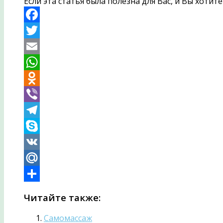
Если эта статья была полезна для Вас, и Вы хоти
Facebook
Twitter
Email
WhatsApp
Odnoklassniki
Viber
Telegram
Skype
VK
Mail.Ru
Отправить
Читайте также:
Самомассаж