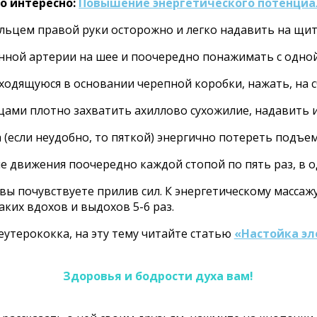
о интересно:
Повышение энергетического потенциа
ьцем правой руки осторожно и легко надавить на щит
ой артерии на шее и поочередно понажимать с одной, а
ящуюся в основании черепной коробки, нажать, на счет
ми плотно захватить ахиллово сухожилие, надавить и о
 (если неудобно, то пяткой) энергично потереть подъем
движения поочередно каждой стопой по пять раз, в од
 вы почувствуете прилив сил. К энергетическому массаж
таких вдохов и выдохов 5-6 раз.
утерококка, на эту тему читайте статью
«Настойка эл
Здоровья и бодрости духа вам!