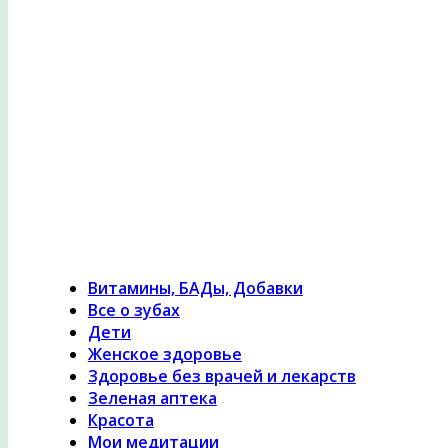
Психология здоровья, женское здоровье, похуде
лечение травами, гомеопатия
Витамины, БАДы, Добавки
Все о зубах
Дети
Женское здоровье
Здоровье без врачей и лекарств
Зеленая аптека
Красота
Мои медитации