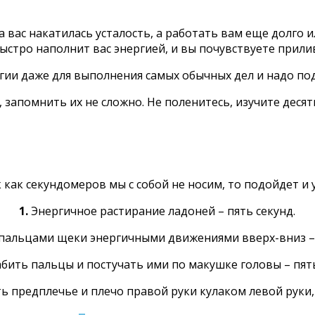
на вас накатилась усталость, а работать вам еще долго 
быстро наполнит вас энергией, и вы почувствуете прилив
ергии даже для выполнения самых обычных дел и надо п
запомнить их не сложно. Не поленитесь, изучите десять
 как секундомеров мы с собой не носим, то подойдет и у
1.
Энергичное растирание ладоней – пять секунд.
пальцами щеки энергичными движениями вверх-вниз – 
бить пальцы и постучать ими по макушке головы – пять
 предплечье и плечо правой руки кулаком левой руки, 