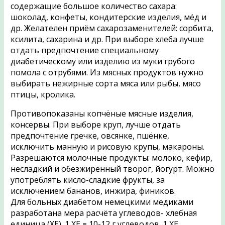
содержащие большое количество сахара:
шоколад, конфеты, кондитерские изделия, мёд и
др. Желателен приём сахарозаменителей: сорбита,
ксилита, сахарина и др. При выборе хлеба лучше
отдать предпочтение специальному
диабетическому или изделию из муки грубого
помола с отрубями. Из мясных продуктов нужно
выбирать нежирные сорта мяса или рыбы, мясо
птицы, кролика.
Противопоказаны копчёные мясные изделия,
консервы. При выборе круп, лучше отдать
предпочтение гречке, овсянке, пшёнке,
исключить манную и рисовую крупы, макароны.
Разрешаются молочные продукты: молоко, кефир,
несладкий и обезжиренный творог, йогурт. Можно
употреблять кисло-сладкие фрукты, за
исключением бананов, инжира, фиников.
Для больных диабетом немецкими медиками
разработана мера расчёта углеводов- хлебная
единица (ХЕ). 1 ХЕ = 10-12 г углеводов. 1 ХЕ