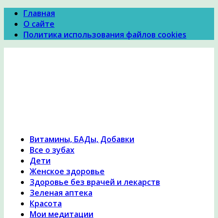
Главная
О сайте
Политика использования файлов cookies
Психология Здоровья
Психология здоровья, женское здоровье,
похудение, правильное питание и диеты,
причины и симптомы заболеваний, народная
медицина, исцеление, лечение травами,
гомеопатия
Витамины, БАДы, Добавки
Все о зубах
Дети
Женское здоровье
Здоровье без врачей и лекарств
Зеленая аптека
Красота
Мои медитации