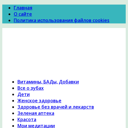
Главная
О сайте
Политика использования файлов cookies
Психология Здоровья
Психология здоровья, женское здоровье,
похудение, правильное питание и диеты,
причины и симптомы заболеваний, народная
медицина, исцеление, лечение травами,
гомеопатия
Витамины, БАДы, Добавки
Все о зубах
Дети
Женское здоровье
Здоровье без врачей и лекарств
Зеленая аптека
Красота
Мои медитации