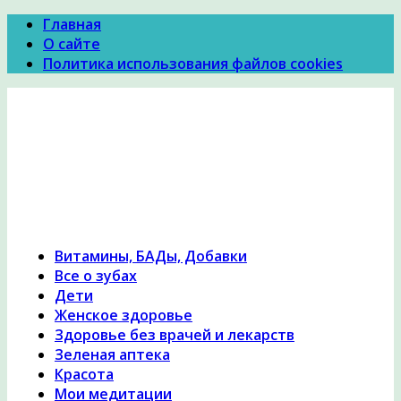
Главная
О сайте
Политика использования файлов cookies
Психология Здоровья
Психология здоровья, женское здоровье,
похудение, правильное питание и диеты,
причины и симптомы заболеваний, народная
медицина, исцеление, лечение травами,
гомеопатия
Витамины, БАДы, Добавки
Все о зубах
Дети
Женское здоровье
Здоровье без врачей и лекарств
Зеленая аптека
Красота
Мои медитации