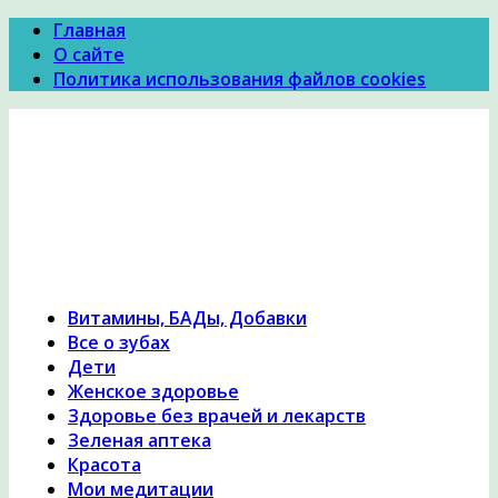
Главная
О сайте
Политика использования файлов cookies
Психология Здоровья
Психология здоровья, женское здоровье,
похудение, правильное питание и диеты,
причины и симптомы заболеваний, народная
медицина, исцеление, лечение травами,
гомеопатия
Витамины, БАДы, Добавки
Все о зубах
Дети
Женское здоровье
Здоровье без врачей и лекарств
Зеленая аптека
Красота
Мои медитации