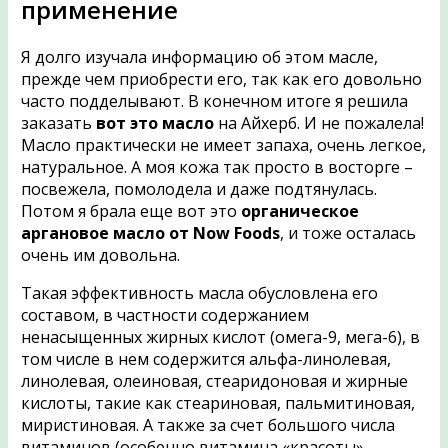
применение
Я долго изучала информацию об этом масле,
прежде чем приобрести его, так как его довольно
часто подделывают.
В конечном итоге я решила
заказать
вот это масло
на Айхерб. И не пожалела!
Масло практически не имеет запаха, очень легкое,
натуральное. А моя кожа так просто в восторге –
посвежела, помолодела и даже подтянулась.
Потом я брала еще вот это
органическое
аргановое масло от Now Foods
, и тоже осталась
очень им довольна.
Такая эффективность масла обусловлена его
составом, в частности содержанием
ненасыщенных жирных кислот (омега-9, мега-6), в
том числе в нем содержится альфа-линолевая,
линолевая, олеиновая, стеаридоновая и жирные
кислоты, такие как стеариновая, пальмитиновая,
миристиновая. А также за счет большого числа
витаминов (особенно витамина «красоты» —