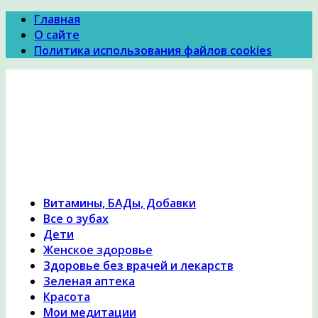
Главная
О сайте
Политика использования файлов cookies
Психология Здоровья
Психология здоровья, женское здоровье,
похудение, правильное питание и диеты,
причины и симптомы заболеваний, народная
медицина, исцеление, лечение травами,
гомеопатия
Витамины, БАДы, Добавки
Все о зубах
Дети
Женское здоровье
Здоровье без врачей и лекарств
Зеленая аптека
Красота
Мои медитации