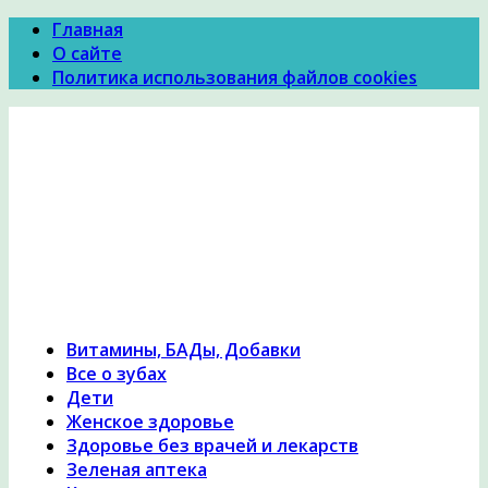
Главная
О сайте
Политика использования файлов cookies
Психология Здоровья
Психология здоровья, женское здоровье,
похудение, правильное питание и диеты,
причины и симптомы заболеваний, народная
медицина, исцеление, лечение травами,
гомеопатия
Витамины, БАДы, Добавки
Все о зубах
Дети
Женское здоровье
Здоровье без врачей и лекарств
Зеленая аптека