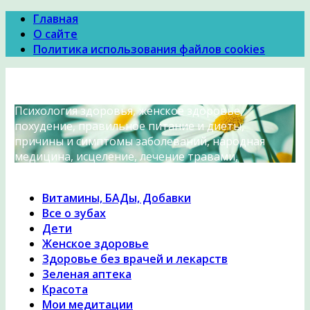
Главная
О сайте
Политика использования файлов cookies
Психология Здоровья
Психология здоровья, женское здоровье,
похудение, правильное питание и диеты,
причины и симптомы заболеваний, народная
медицина, исцеление, лечение травами,
гомеопатия
Витамины, БАДы, Добавки
Все о зубах
Дети
Женское здоровье
Здоровье без врачей и лекарств
Зеленая аптека
Красота
Мои медитации