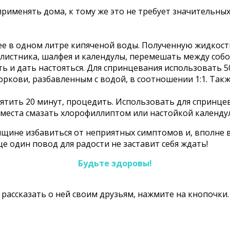
менять дома, к тому же это не требует значительных 
ее в одном литре кипяченой воды. Полученную жидкость 
челистника, шалфея и календулы, перемешать между собой
ть и дать настояться. Для спринцевания использовать 5
кови, разбавленным с водой, в соотношении 1:1. Так
ипятить 20 минут, процедить. Использовать для спринце
 места смазать хлорофиллиптом или настойкой календул
ине избавиться от неприятных симптомов и, вполне ве
е один повод для радости не заставит себя ждать!
Будьте здоровы!
те рассказать о ней своим друзьям, нажмите на кнопочк