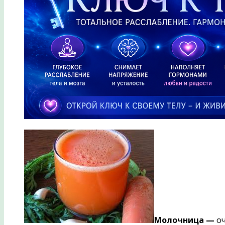
Молочница —
о