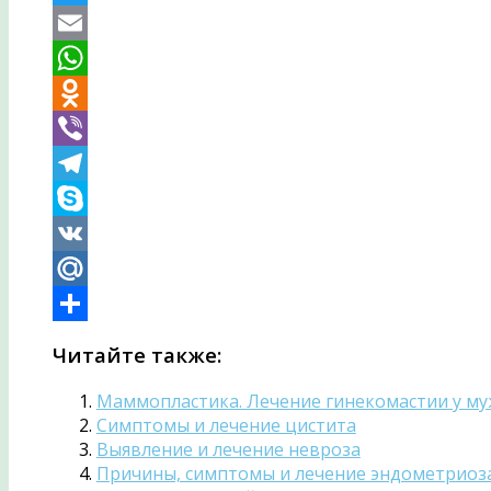
Twitter
Email
WhatsApp
Odnoklassniki
Viber
Telegram
Skype
VK
Mail.Ru
Отправить
Читайте также:
Маммопластика. Лечение гинекомастии у м
Симптомы и лечение цистита
Выявление и лечение невроза
Причины, симптомы и лечение эндометриоз