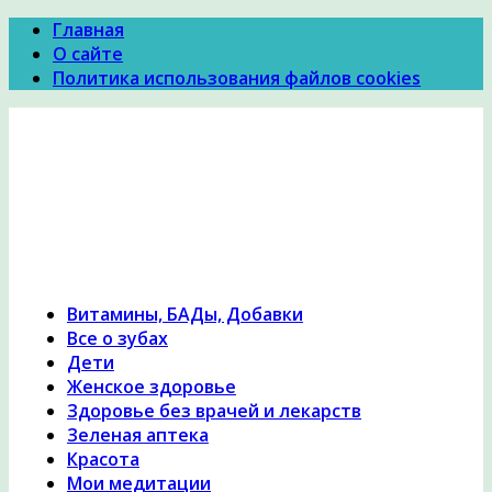
Главная
О сайте
Политика использования файлов cookies
Психология Здоровья
Психология здоровья, женское здоровье,
похудение, правильное питание и диеты,
причины и симптомы заболеваний, народная
медицина, исцеление, лечение травами,
гомеопатия
Витамины, БАДы, Добавки
Все о зубах
Дети
Женское здоровье
Здоровье без врачей и лекарств
Зеленая аптека
Красота
Мои медитации