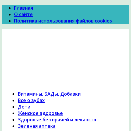
Главная
О сайте
Политика использования файлов cookies
Психология Здоровья
Психология здоровья, женское здоровье,
похудение, правильное питание и диеты,
причины и симптомы заболеваний, народная
медицина, исцеление, лечение травами,
гомеопатия
Витамины, БАДы, Добавки
Все о зубах
Дети
Женское здоровье
Здоровье без врачей и лекарств
Зеленая аптека