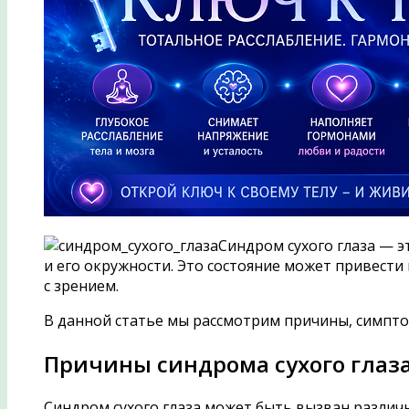
Синдром сухого глаза — э
и его окружности. Это состояние может привести
с зрением.
В данной статье мы рассмотрим причины, симпто
Причины синдрома сухого глаз
Синдром сухого глаза может быть вызван различ