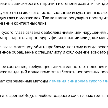
ики в зависимости от причин и степени развития синдр
хого глаза являются использование искусственных слез
 для глаз и массаж век. Также важно регулярно провод
овании контактных линз.
а сухого глаза связана с заболеваниями или нарушениям
ем препаратов, процедуры физиотерапии или даже мин
 глаза может усугубить проблему, поэтому всегда реко
нное обращение к специалисту и соблюдение всех его
езное состояние, требующее внимательного отношения 
рекомендаций врача помогут избежать неприятных посл
ает современные методы
лечения синдрома сухого гл
ите зрение! Ведь в любом возрасте хочется смотреть н