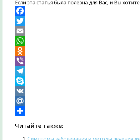
Если эта статья была полезна для Вас, и Вы хоти
Facebook
Twitter
Email
WhatsApp
Odnoklassniki
Viber
Telegram
Skype
VK
Mail.Ru
Отправить
Читайте также:
Симптомы заболевания и методы лечения ж