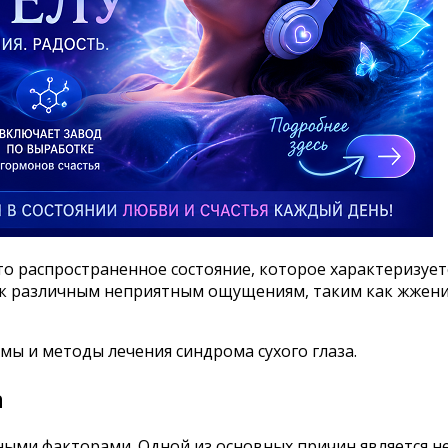
то распространенное состояние, которое характеризуе
 к различным неприятным ощущениям, таким как жжение,
мы и методы лечения синдрома сухого глаза.
а
ными факторами. Одной из основных причин является не