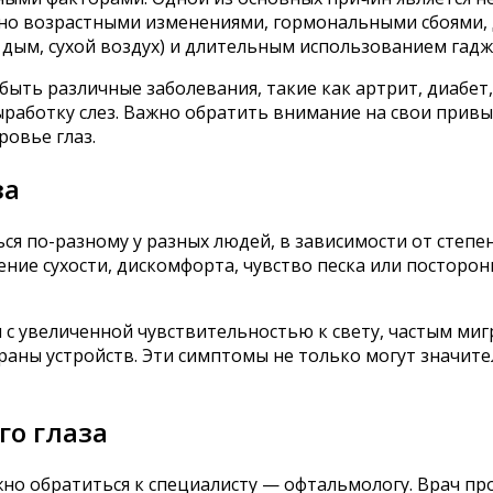
лено возрастными изменениями, гормональными сбоями
ым, сухой воздух) и длительным использованием гаджет
быть различные заболевания, такие как артрит, диабет
работку слез. Важно обратить внимание на свои привы
овье глаз.
за
ся по-разному у разных людей, в зависимости от степе
ие сухости, дискомфорта, чувство песка или посторонне
я с увеличенной чувствительностью к свету, частым ми
раны устройств. Эти симптомы не только могут значите
го глаза
жно обратиться к специалисту — офтальмологу. Врач пр