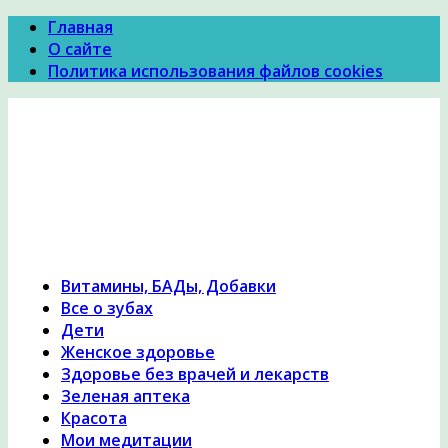
Главная
О сайте
Политика использования файлов cookies
Психология Здоровья
Психология здоровья, женское здоровье,
похудение, правильное питание и диеты,
причины и симптомы заболеваний, народная
медицина, исцеление, лечение травами,
гомеопатия
Витамины, БАДы, Добавки
Все о зубах
Дети
Женское здоровье
Здоровье без врачей и лекарств
Зеленая аптека
Красота
Мои медитации