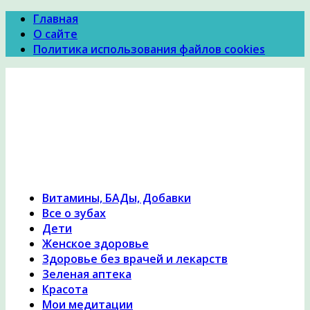
Главная
О сайте
Политика использования файлов cookies
Психология Здоровья
Психология здоровья, женское здоровье,
похудение, правильное питание и диеты,
причины и симптомы заболеваний, народная
медицина, исцеление, лечение травами,
гомеопатия
Витамины, БАДы, Добавки
Все о зубах
Дети
Женское здоровье
Здоровье без врачей и лекарств
Зеленая аптека
Красота
Мои медитации