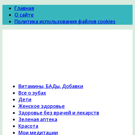
Главная
О сайте
Политика использования файлов cookies
Психология Здоровья
Психология здоровья, женское здоровье,
похудение, правильное питание и диеты,
причины и симптомы заболеваний, народная
медицина, исцеление, лечение травами,
гомеопатия
Витамины, БАДы, Добавки
Все о зубах
Дети
Женское здоровье
Здоровье без врачей и лекарств
Зеленая аптека
Красота
Мои медитации