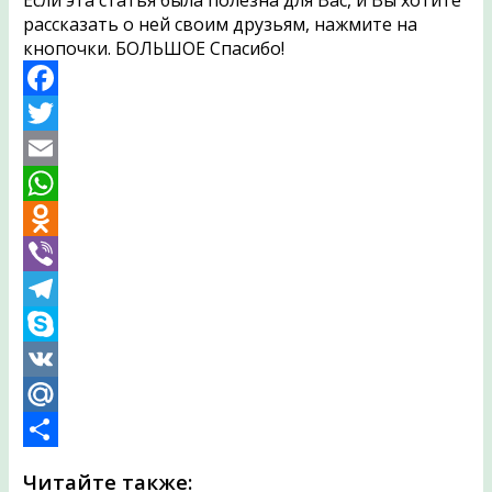
Если эта статья была полезна для Вас, и Вы хотите
рассказать о ней своим друзьям, нажмите на
кнопочки. БОЛЬШОЕ Спасибо!
Facebook
Twitter
Email
WhatsApp
Odnoklassniki
Viber
Telegram
Skype
VK
Mail.Ru
Отправить
Читайте также: