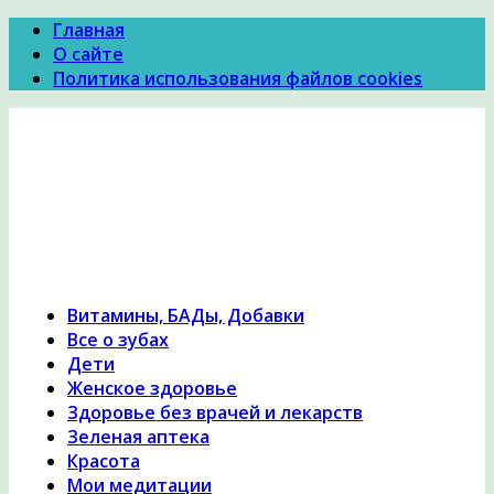
Главная
О сайте
Политика использования файлов cookies
Психология Здоровья
Психология здоровья, женское здоровье,
похудение, правильное питание и диеты,
причины и симптомы заболеваний, народная
медицина, исцеление, лечение травами,
гомеопатия
Витамины, БАДы, Добавки
Все о зубах
Дети
Женское здоровье
Здоровье без врачей и лекарств
Зеленая аптека
Красота
Мои медитации